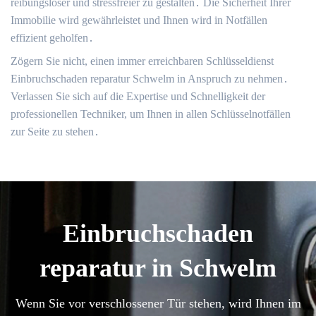
reibungsloser und stressfreier zu gestalten․ Die Sicherheit Ihrer
Immobilie wird gewährleistet und Ihnen wird in Notfällen
effizient geholfen․
Zögern Sie nicht, einen immer erreichbaren Schlüsseldienst
Einbruchschaden reparatur Schwelm in Anspruch zu nehmen․
Verlassen Sie sich auf die Expertise und Schnelligkeit der
professionellen Techniker, um Ihnen in allen Schlüsselnotfällen
zur Seite zu stehen․
Einbruchschaden
reparatur in Schwelm
Wenn Sie vor verschlossener Tür stehen, wird Ihnen im