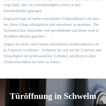
sorgt dafür, dass Sie schnellstmöglich wieder in Ihre
Räumlichkeiten gelangen․
Insgesamt trägt ein immer erreichbarer Schlüsseldienst Loh dazu
bei, Ihren Alltag reibungsloser und stressfreier zu gestalten․ Die
Sicherheit Ihrer Immobilie wird gewährleistet und Ihnen wird in
Notfällen effizient geholfen․
Zögern Sie nicht, einen immer erreichbaren Schlüsseldienst Loh
in Anspruch zu nehmen․ Verlassen Sie sich auf die Expertise und
Schnelligkeit der professionellen Techniker, um Ihnen in allen
Schlüsselnotfällen zur Seite zu stehen․
Türöffnung in Schwelm